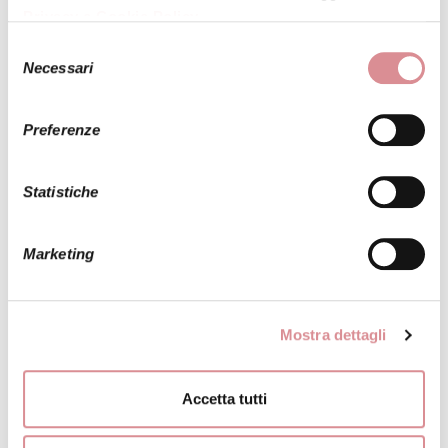
Privacy e Cookie Policy
.
Selezione
Necessari
del
consenso
Preferenze
INVIA LA FOTO DI QUESTO ABITO A UNA
TUA AMICA
Statistiche
Marketing
ALBERTO PALATCHI
MODELLO:
VENDEE
Mostra dettagli
Accetta tutti
Abito da sposa dalla linea a principessa, romantico e
moderno. Il corpetto è in pizzocome le maniche