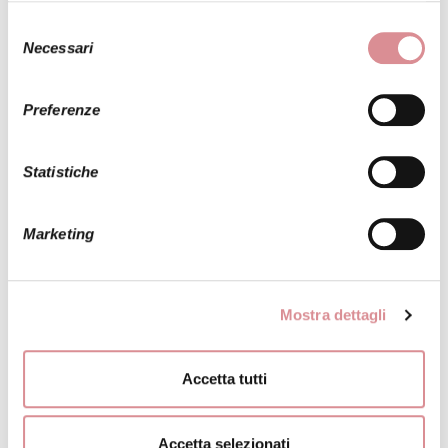
Selezione
Necessari
del
consenso
Preferenze
INVIA LA FOTO DI QUESTO ABITO A UNA
Statistiche
TUA AMICA
Marketing
ALBERTO PALATCHI
MODELLO:
SIGRID
Mostra dettagli
Accetta tutti
Abito da sposa dalla linea a sirena in tulle glitter e
applicazioni in pizzo floreale ricamato
Accetta selezionati