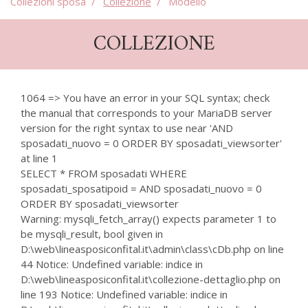
Collezioni sposa
Collezione
Modello
COLLEZIONE
1064 => You have an error in your SQL syntax; check
the manual that corresponds to your MariaDB server
version for the right syntax to use near 'AND
sposadati_nuovo = 0 ORDER BY sposadati_viewsorter'
at line 1
SELECT * FROM sposadati WHERE
sposadati_sposatipoid = AND sposadati_nuovo = 0
ORDER BY sposadati_viewsorter
Warning: mysqli_fetch_array() expects parameter 1 to
be mysqli_result, bool given in
D:\web\lineasposiconfital.it\admin\class\cDb.php on line
44 Notice: Undefined variable: indice in
D:\web\lineasposiconfital.it\collezione-dettaglio.php on
line 193 Notice: Undefined variable: indice in