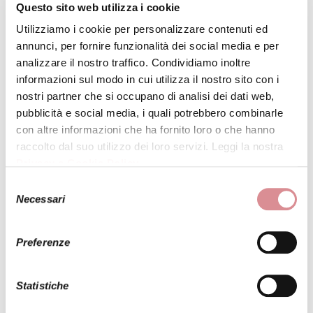
Questo sito web utilizza i cookie
Utilizziamo i cookie per personalizzare contenuti ed
annunci, per fornire funzionalità dei social media e per
analizzare il nostro traffico. Condividiamo inoltre
informazioni sul modo in cui utilizza il nostro sito con i
nostri partner che si occupano di analisi dei dati web,
pubblicità e social media, i quali potrebbero combinarle
PRENOTA
UNA PROVA
con altre informazioni che ha fornito loro o che hanno
raccolto dal suo utilizzo dei loro servizi. Leggi la nostra
* Nominativo:
Privacy e Cookie Policy
.
Selezione
Necessari
del
consenso
* E-mail:
Preferenze
* Telefono:
Statistiche