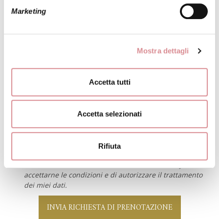
Marketing
Suggerisci una data:
Mostra dettagli
Accetta tutti
* Campi obbligatori.
La data è indicativa. Verrai contattata quanto prima per
concordare insieme il giorno e l'ora della prova abito.
Accetta selezionati
Rifiuta
Confermo di aver letto l'
informativa sulla Privacy
, di
accettarne le condizioni e di autorizzare il trattamento
dei miei dati.
INVIA RICHIESTA DI PRENOTAZIONE