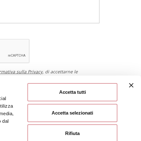
rmativa sulla Privacy
, di accettarne le
l trattamento dei miei dati.
INVIA RICHIESTA
Accetta tutti
ial
tilizza
Accetta selezionati
 media,
o dal
Rifiuta