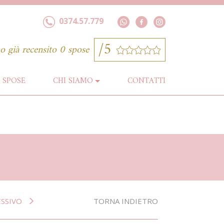
0374.57.779
/5
o già recensito 0 spose
SPOSE
CHI
SIAMO
CONTATTI
I
ESSIVO
TORNA INDIETRO