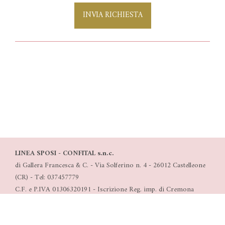
INVIA RICHIESTA
LINEA SPOSI - CONFITAL s.n.c.
di Gallera Francesca & C. - Via Solferino n. 4 - 26012 Castelleone
(CR) - Tel: 037457779
C.F. e P.IVA 01306320191 - Iscrizione Reg. imp. di Cremona
n°0130620191 - C.s. 5.000 Euro i.v. - Rea 160011