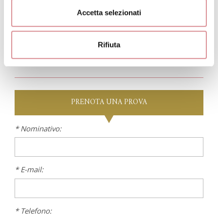
abbina alla perfezione al corpetto ricamato in pizzo e
fiori in 3d. I profili sono tutti rifiniti con un delicato ricamo
Accetta selezionati
di perline.
Rifiuta
PRENOTA
UNA PROVA
* Nominativo:
* E-mail:
* Telefono: