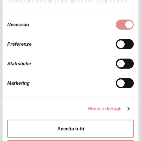
raccolto dal suo utilizzo dei loro servizi. Leggi la nostra
Privacy e Cookie Policy
.
Selezione
Necessari
del
consenso
Preferenze
INVIA LA FOTO DI QUESTO ABITO A UNA
TUA AMICA
Statistiche
Marketing
ALBERTO PALATCHI
MODELLO:
AMANDA
Mostra dettagli
Uno splendido abito da sposa elegante e raffinato. La
Accetta tutti
gonna a pieghe in mikado, dalla linea pulita e rigorosa, si