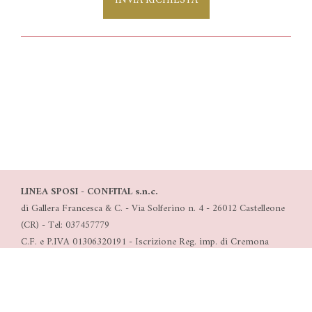
INVIA RICHIESTA
LINEA SPOSI - CONFITAL s.n.c.
di Gallera Francesca & C. - Via Solferino n. 4 - 26012 Castelleone
(CR) - Tel: 037457779
C.F. e P.IVA 01306320191 - Iscrizione Reg. imp. di Cremona
n°0130620191 - C.s. 5.000 Euro i.v. - Rea 160011
-
Privacy e Cookie Policy
-
8volante - siti internet Brescia