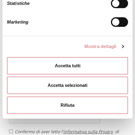
Statistiche
* Telefono:
Marketing
Suggerisci una data:
Mostra dettagli
Accetta tutti
* Campi obbligatori.
Accetta selezionati
La data è indicativa. Verrai contattata quanto prima per
concordare insieme il giorno e l'ora della prova abito.
Rifiuta
Confermo di aver letto l'
informativa sulla Privacy
, di