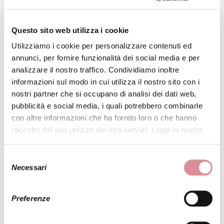
INVIA LA FOTO DI QUESTO ABITO A UNA
Questo sito web utilizza i cookie
TUA AMICA
Utilizziamo i cookie per personalizzare contenuti ed
annunci, per fornire funzionalità dei social media e per
analizzare il nostro traffico. Condividiamo inoltre
informazioni sul modo in cui utilizza il nostro sito con i
nostri partner che si occupano di analisi dei dati web,
pubblicità e social media, i quali potrebbero combinarle
PRENOTA UNA PROVA
con altre informazioni che ha fornito loro o che hanno
raccolto dal suo utilizzo dei loro servizi. Leggi la nostra
Privacy e Cookie Policy
.
RICHIEDI INFORMAZIONI
Selezione
* Nominativo:
Necessari
del
consenso
Preferenze
* E-mail: