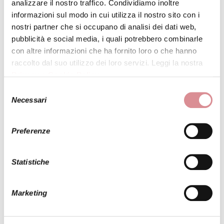
UK6774 DESSY GROUP
analizzare il nostro traffico. Condividiamo inoltre
informazioni sul modo in cui utilizza il nostro sito con i
nostri partner che si occupano di analisi dei dati web,
pubblicità e social media, i quali potrebbero combinarle
Corpino di pizzo con scollatura verticale, oblò sulla
con altre informazioni che ha fornito loro o che hanno
schiena e gonna arricciata con spacco centrale. Color
raccolto dal suo utilizzo dei loro servizi. Leggi la nostra
Burgundy.
Privacy e Cookie Policy
.
Selezione
Necessari
del
INVIA LA FOTO DI QUESTO ABITO A UNA
consenso
TUA AMICA
Preferenze
Statistiche
Marketing
PRENOTA UNA PROVA