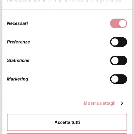
raccolto dal suo utilizzo dei loro servizi. Leggi la nostra
Privacy e Cookie Policy
.
Selezione
Necessari
del
consenso
Preferenze
INVIA LA FOTO DI QUESTO ABITO A UNA
TUA AMICA
Statistiche
Marketing
ALBERTO PALATCHI
MODELLO:
LOTTE
Mostra dettagli
Un abito da sposa fresco e giovane! L'organza è
Accetta tutti
protagonista di questo modello dalla linea