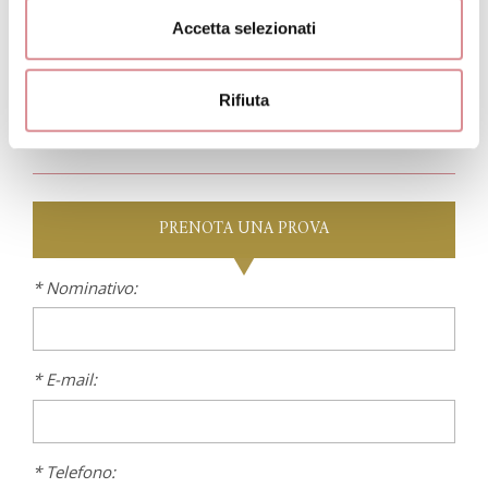
ricamato in pizzo chantilly che richiama le maniche e la
gonna in pizzo che può essere rimossa per svelare uno
Accetta selezionati
spacco laterale importante
Rifiuta
PRENOTA
UNA PROVA
* Nominativo:
* E-mail:
* Telefono: