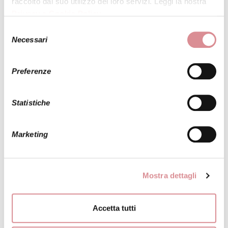
raccolto dal suo utilizzo dei loro servizi. Leggi la nostra
Privacy e Cookie Policy
.
Selezione
Necessari
del
consenso
Preferenze
INVIA LA FOTO DI QUESTO ABITO A UNA
TUA AMICA
Statistiche
Marketing
ALBERTO PALATCHI
MODELLO:
EUGENIE
Mostra dettagli
Un abito da sposa a sirena trasformabile che di certo
Accetta tutti
non passa inosservato. In raso satin, ha il corpetto