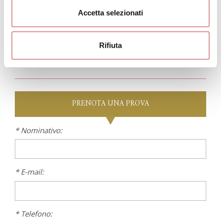
ricamato in pizzo chantilly che richiama le maniche e la
gonna in pizzo che può essere rimossa per svelare uno
Accetta selezionati
spacco laterale importante
Rifiuta
PRENOTA
UNA PROVA
* Nominativo:
* E-mail:
* Telefono: