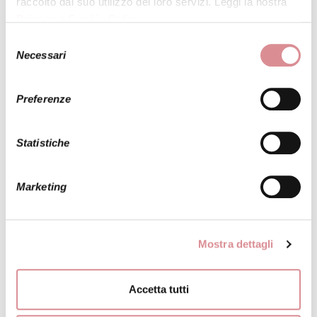
raccolto dal suo utilizzo dei loro servizi. Leggi la nostra
Privacy e Cookie Policy
.
Selezione
Necessari
del
consenso
Preferenze
INVIA LA FOTO DI QUESTO ABITO A UNA
TUA AMICA
Statistiche
Marketing
ALBERTO PALATCHI
MODELLO:
EUGENIE
Mostra dettagli
Un abito da sposa a sirena trasformabile che di certo
Accetta tutti
non passa inosservato. In raso satin, ha il corpetto